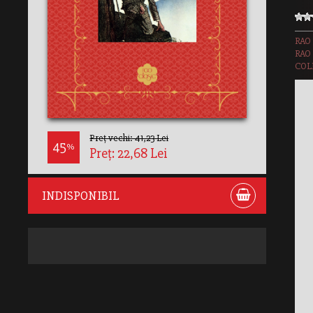
RAO
RAO
COLE
Preț vechi: 41,23 Lei
45
%
Preț: 22,68 Lei
INDISPONIBIL