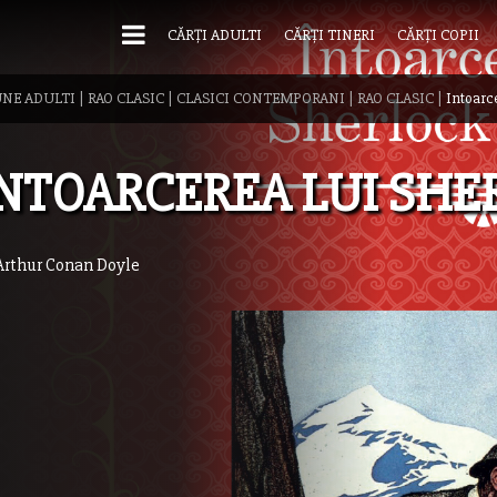
CĂRȚI ADULTI
CĂRȚI TINERI
CĂRȚI COPII
UNE ADULTI
|
RAO CLASIC
|
CLASICI CONTEMPORANI
|
RAO CLASIC
|
Intoarc
NTOARCEREA LUI SH
 Arthur Conan Doyle