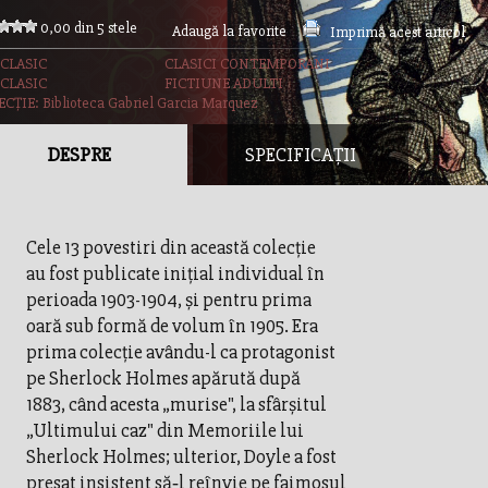
0,00 din 5 stele
Adaugă la favorite
Imprimă acest articol
 CLASIC
CLASICI CONTEMPORANI
 CLASIC
FICTIUNE ADULTI
CȚIE: Biblioteca Gabriel Garcia Marquez
DESPRE
SPECIFICAȚII
Cele 13 povestiri din această colecție
au fost publicate inițial individual în
perioada 1903-1904, și pentru prima
oară sub formă de volum în 1905. Era
prima colecție avându-l ca protagonist
pe Sherlock Holmes apărută după
1883, când acesta „murise", la sfârșitul
„Ultimului caz" din Memoriile lui
Sherlock Holmes; ulterior, Doyle a fost
presat insistent să‑l reînvie pe faimosul