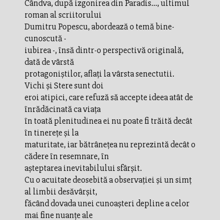
Cândva, după izgonirea din Paradis..., ultimul
roman al scriitorului
Dumitru Popescu, abordează o temă bine-
cunoscută -
iubirea -, însă dintr-o perspectivă originală,
dată de vârstă
protagoniştilor, aflaţi la vârsta senectutii.
Vichi şi Stere sunt doi
eroi atipici, care refuză să accepte ideea atât de
înrădăcinată ca viaţa
în toată plenitudinea ei nu poate fi trăită decât
în tinereţe şi la
maturitate, iar bătrâneţea nu reprezintă decât o
cădere în resemnare, în
aşteptarea inevitabilului sfârşit.
Cu o acuitate deosebită a observaţiei şi un simţ
al limbii desăvârşit,
făcând dovada unei cunoaşteri depline a celor
mai fine nuanţe ale