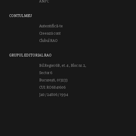
ANPC
CONTUL MEU
Autentifică-te
Creează cont
Clubul RAO
GRUPUL EDITORIAL RAO
Bd.Regiei 6B, et. 4 , Bloc nr. 2,
Sector 6
București, 013233
CUI: RO6841606
J40 / 24806 / 1994
Vă invităm să descoperiţi lumea cărţilor RAO, amintindu-vă totodată
că puteţi comanda titlurile preferate on-line sau contactându-ne direct
la editură. Vă aşteptăm să vă bucuraţi de ofertele speciale RAO şi vă
urăm lectură plăcută!