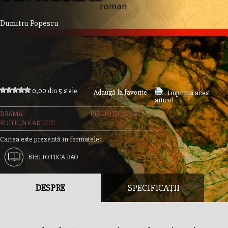
Dumitru Popescu
0,00 din 5 stele
Adaugă la favorite
Imprimă acest
articol
DRAMA
BIBLIOTECA RAO
FICTIUNE ADULTI
Cartea este prezentă în formatele:
BIBLIOTECA RAO
DESPRE
SPECIFICAȚII