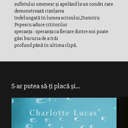
sufletului omenesc şi apelând la un condei care
demonstrează cizelarea
îndelungată în lumea scrisului,Dumitru
Popescu aduce cititorilor
speranţa - speranţa ca fiecare dintre noi poate
găsi bucuria de a trăi
profund până în ultima clipă.
S-ar putea să-ți placă și...