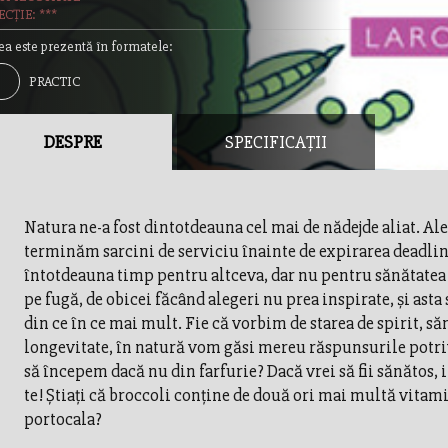
CȚIE: ***
ea este prezentă în formatele:
PRACTIC
DESPRE
SPECIFICAȚII
Natura ne-a fost dintotdeauna cel mai de nădejde aliat. A
terminăm sarcini de serviciu înainte de expirarea deadlin
întotdeauna timp pentru altceva, dar nu pentru sănătate
pe fugă, de obicei făcând alegeri nu prea inspirate, și asta
din ce în ce mai mult. Fie că vorbim de starea de spirit, să
longevitate, în natură vom găsi mereu răspunsurile potriv
să începem dacă nu din farfurie? Dacă vrei să fii sănătos,
te! Știați că broccoli conține de două ori mai multă vitam
portocala?