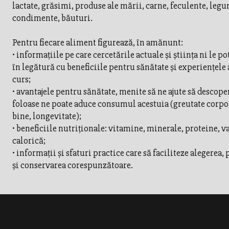
lactate, grăsimi, produse ale mării, carne, feculente, legu
condimente, băuturi.
Pentru fiecare aliment figurează, în amănunt:
• informaţiile pe care cercetările actuale şi ştiinţa ni le po
în legătură cu beneficiile pentru sănătate şi experienţele a
curs;
• avantajele pentru sănătate, menite să ne ajute să descop
foloase ne poate aduce consumul acestuia (greutate corpor
bine, longevitate);
• beneficiile nutriţionale: vitamine, minerale, proteine, v
calorică;
• informaţii şi sfaturi practice care să faciliteze alegerea,
şi conservarea corespunzătoare.