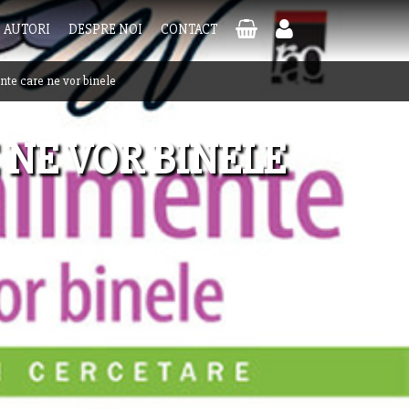
AUTORI
DESPRE NOI
CONTACT
nte care ne vor binele
 NE VOR BINELE