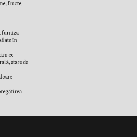
me, fructe,
t furniza
flate în
erim ce
ală, stare de
aloare
 pregătirea