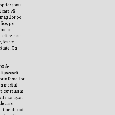
noptieră sau
i care vă
rmațiilor pe
fice, pe
ormații
ractice care
, foarte
nătate. Un
200 de
 lipsească
oria femeilor
 în mediul
re rar reușim
ult mai ușor.
de care
 alimente noi