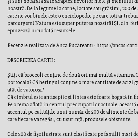
și sunt hotărâtă să le adaptez nevoilor mele și meniului d
noastră. De la legume la carne, lactate sau grăsimi, 200 de
care ne vor binele este o enciclopedie pe care toți ar trebui
parcurgem! Natura este super puterea noastră! Și, din feri
epuizează niciodată resursele.
Recenzie realizată de Anca Rucăreanu - https://ancasicarti
DESCRIEREA CARTII:
Ştiţi că broccoli conţine de două ori mai multă vitamina C
portocala? Că heringul conţine o mare cantitate de acizi g
atât de valoroşi?
Că cimbrul este antiseptic şi lintea este foarte bogată în fi
Pe o temă aflată în centrul preocupărilor actuale, această
accentul pe calităţile unui număr de 200 de alimente de b
care fiecare va regăsi, cu uşurinţă, produsele obişnuite.
Cele 200 de fişe ilustrate sunt clasificate pe familii mari d