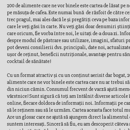
200 de alimente care ne vor binele este cartea de lăsat pe 
pe măsuța de cafea. Este numai bună de răsfoit de către ce
trec pragul, mai ales dacă le și pregătiți ceva pe baza info
care le veți găsi în carte. Nu veți găsi doar denumiri științi
care oricum, fie vorba între noi, le uitați de-a doua zi. Inf
despre modul de păstrare sau utilizare, imagini, sfaturi p
pot deveni consilierii dvs. principali, date noi, actualizate
ușor de reținut, beneficii nutriționale, avantaje pentru să
cocktail de sănătate!
Cu un format atractiv și cu un conținut aerisit dar bogat, 
alimente care ne vor binele este cartea care nu ar trebui să
din niciun cămin. Consumul frecvent de varză ajută mem
vârstnice! Sunt sigură că toți am întâlnit diverse articole
online, fiecare doldora de informații noi. Informații pe ca
să le reținem sau să le urmăm. Cartea aceasta face totul m
Are un glosar care ne ajută să ajungem direct la alimentul 
suntem interesați. Sinceră să fiu, eu am descoperit câteva