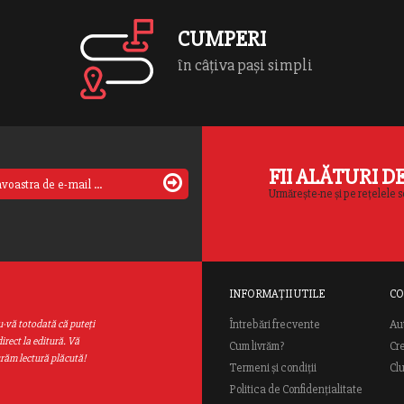
content/themes/rao/template-
parts/content-
CUMPERI
books-slide.php
on line
70
în câțiva pași simpli
FII ALĂTURI D
Urmărește-ne și pe rețelele s
INFORMAȚII UTILE
CO
Au
u-vă totodată că puteţi
Întrebări frecvente
irect la editură. Vă
Cum livrăm?
Cr
urăm lectură plăcută!
Termeni și condiții
Cl
Politica de Confidențialitate