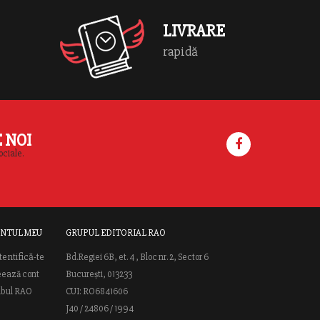
LIVRARE
rapidă
E NOI
ociale.
NTUL MEU
GRUPUL EDITORIAL RAO
tentifică-te
Bd.Regiei 6B, et. 4 , Bloc nr. 2, Sector 6
eează cont
București, 013233
ubul RAO
CUI: RO6841606
J40 / 24806 / 1994