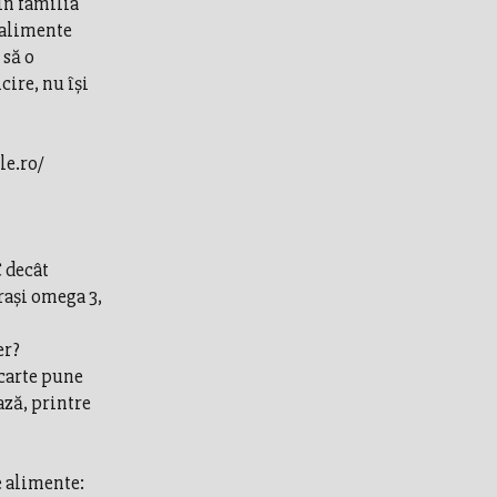
in familia
 alimente
 să o
cire, nu își
le.ro/
 decât
raşi omega 3,
er?
 carte pune
ază, printre
e alimente: