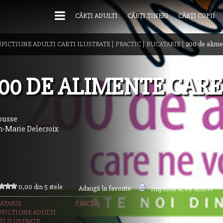
CĂRȚI ADULTI
CĂRȚI TINERI
CĂRȚI COPII
FICTIUNE ADULTI CARTI ILUSTRATE
|
PRACTIC
|
BUCATARIE
|
200 de alime
00 DE ALIMENTE CARE
ousse
n-Marie Delecroix
0,00 din 5 stele
Adaugă la favorite
Imprimă acest articol
ATARIE
PRACTIC
FICTIUNE ADULTI
TI ILUSTRATE