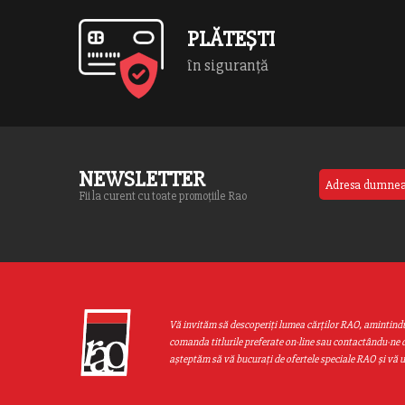
PLĂTEȘTI
în siguranță
NEWSLETTER
Fii la curent cu toate promoțiile Rao
Vă invităm să descoperiţi lumea cărţilor RAO, amintind
comanda titlurile preferate on-line sau contactându-ne d
aşteptăm să vă bucuraţi de ofertele speciale RAO şi vă 