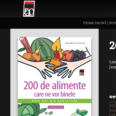
PRIMA PAGINĂ
|
NON
2
Lar
Jea
BUC
NON
CAR