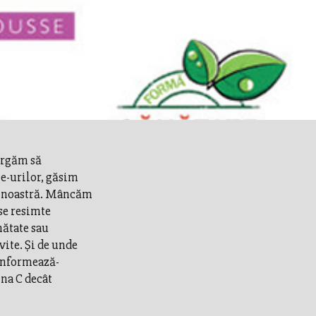
lergăm să
e-urilor, găsim
a noastră. Mâncăm
 se resimte
nătate sau
ite. Și de unde
 informează-
ina C decât