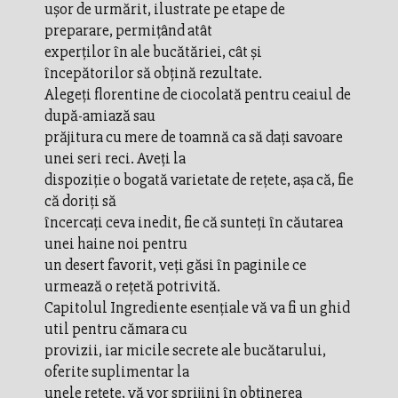
uşor de urmărit, ilustrate pe etape de
preparare, permiţând atât
experţilor în ale bucătăriei, cât şi
începătorilor să obţină rezultate.
Alegeţi florentine de ciocolată pentru ceaiul de
după-amiază sau
prăjitura cu mere de toamnă ca să daţi savoare
unei seri reci. Aveţi la
dispoziţie o bogată varietate de reţete, aşa că, fie
că doriţi să
încercaţi ceva inedit, fie că sunteţi în căutarea
unei haine noi pentru
un desert favorit, veţi găsi în paginile ce
urmează o reţetă potrivită.
Capitolul Ingrediente esenţiale vă va fi un ghid
util pentru cămara cu
provizii, iar micile secrete ale bucătarului,
oferite suplimentar la
unele reţete, vă vor sprijini în obţinerea