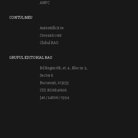
ANPC
CONTUL MEU
Autentifică-te
Creează cont
Clubul RAO
GRUPUL EDITORIAL RAO
Bd.Regiei 6B, et. 4 , Bloc nr. 2,
Sector 6
București, 013233
CUI: RO6841606
J40 / 24806 / 1994
Vă invităm să descoperiţi lumea cărţilor RAO, amintindu-vă totodată
că puteţi comanda titlurile preferate on-line sau contactându-ne direct
la editură. Vă aşteptăm să vă bucuraţi de ofertele speciale RAO şi vă