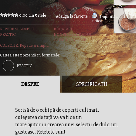
0,00 din 5 stele
Adaugă la favorite
Imprimă acest
articol
REPEDE SI SIMPLU
BUCATARIE
PRACTIC
NONFICTIUNE ADULTI
CARTI ILUSTRATE
COLECȚIE: Repede si simplu
Cartea este prezentă în formatele:
PRACTIC
DESPRE
SPECIFICAȚII
Scrisă de o echipă de experţi culinari,
culegerea de faţă vă va fi de un
mare ajutor în crearea unei selecţii de dulciuri
gustoase. Reţetele sunt