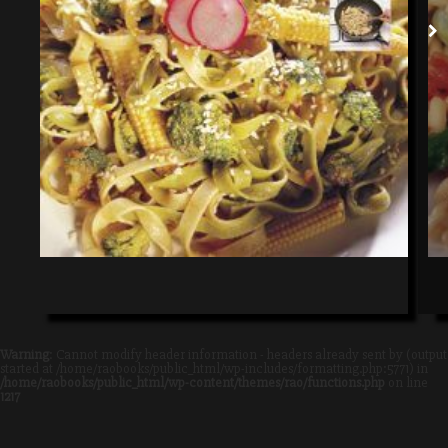
Warning
: Cannot modify header information - headers already sent by (output
started at /home/raobooks/public_html/wp-includes/formatting.php:5771) in
/home/raobooks/public_html/wp-content/themes/rao/functions.php
on line
1217