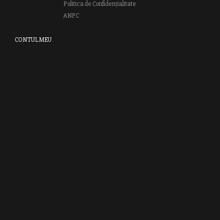
Politica de Confidențialitate
ANPC
CONTUL MEU
Autentifică-te
Creează cont
Clubul RAO
GRUPUL EDITORIAL RAO
Bd.Regiei 6B, et. 4 , Bloc nr. 2,
Sector 6
București, 013233
CUI: RO6841606
J40 / 24806 / 1994
Vă invităm să descoperiţi lumea cărţilor RAO, amintindu-vă totodată
că puteţi comanda titlurile preferate on-line sau contactându-ne direct